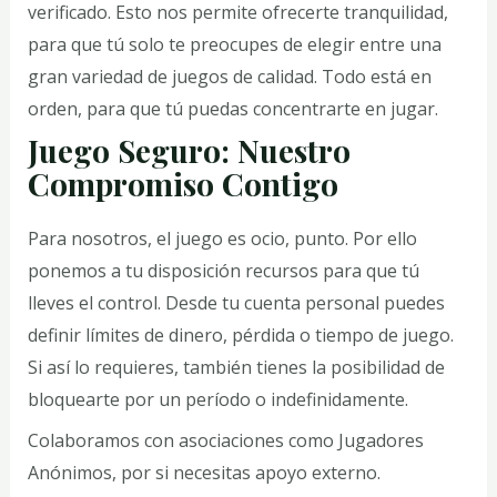
verificado. Esto nos permite ofrecerte tranquilidad,
para que tú solo te preocupes de elegir entre una
gran variedad de juegos de calidad. Todo está en
orden, para que tú puedas concentrarte en jugar.
Juego Seguro: Nuestro
Compromiso Contigo
Para nosotros, el juego es ocio, punto. Por ello
ponemos a tu disposición recursos para que tú
lleves el control. Desde tu cuenta personal puedes
definir límites de dinero, pérdida o tiempo de juego.
Si así lo requieres, también tienes la posibilidad de
bloquearte por un período o indefinidamente.
Colaboramos con asociaciones como Jugadores
Anónimos, por si necesitas apoyo externo.