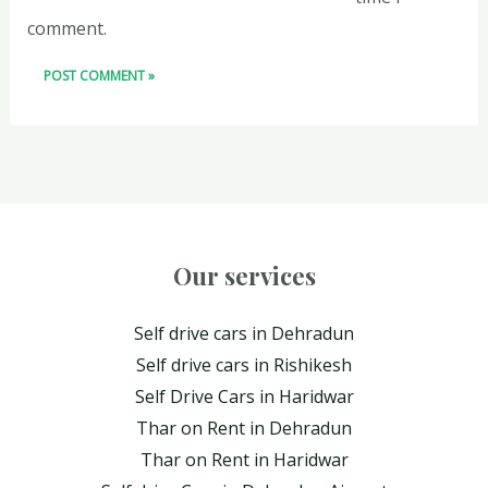
comment.
Our services
Self drive cars in Dehradun
Self drive cars in Rishikesh
Self Drive Cars in Haridwar
Thar on Rent in Dehradun
Thar on Rent in Haridwar