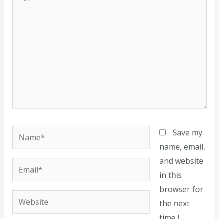
here..
Name*
Save my
name, email,
and website
Email*
in this
browser for
Website
the next
time I