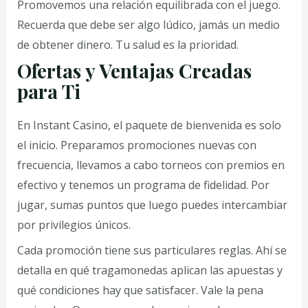
Promovemos una relación equilibrada con el juego.
Recuerda que debe ser algo lúdico, jamás un medio
de obtener dinero. Tu salud es la prioridad.
Ofertas y Ventajas Creadas
para Ti
En Instant Casino, el paquete de bienvenida es solo
el inicio. Preparamos promociones nuevas con
frecuencia, llevamos a cabo torneos con premios en
efectivo y tenemos un programa de fidelidad. Por
jugar, sumas puntos que luego puedes intercambiar
por privilegios únicos.
Cada promoción tiene sus particulares reglas. Ahí se
detalla en qué tragamonedas aplican las apuestas y
qué condiciones hay que satisfacer. Vale la pena