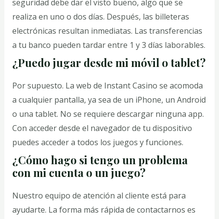
seguridad debe dar el visto bueno, algo que se
realiza en uno o dos días. Después, las billeteras
electrónicas resultan inmediatas. Las transferencias
a tu banco pueden tardar entre 1 y 3 días laborables.
¿Puedo jugar desde mi móvil o tablet?
Por supuesto. La web de Instant Casino se acomoda
a cualquier pantalla, ya sea de un iPhone, un Android
o una tablet. No se requiere descargar ninguna app.
Con acceder desde el navegador de tu dispositivo
puedes acceder a todos los juegos y funciones.
¿Cómo hago si tengo un problema
con mi cuenta o un juego?
Nuestro equipo de atención al cliente está para
ayudarte. La forma más rápida de contactarnos es