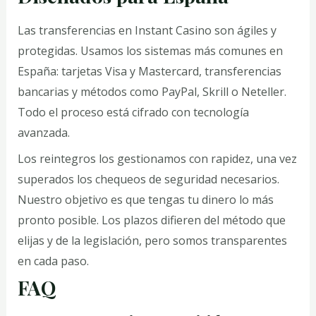
Las transferencias en Instant Casino son ágiles y
protegidas. Usamos los sistemas más comunes en
España: tarjetas Visa y Mastercard, transferencias
bancarias y métodos como PayPal, Skrill o Neteller.
Todo el proceso está cifrado con tecnología
avanzada.
Los reintegros los gestionamos con rapidez, una vez
superados los chequeos de seguridad necesarios.
Nuestro objetivo es que tengas tu dinero lo más
pronto posible. Los plazos difieren del método que
elijas y de la legislación, pero somos transparentes
en cada paso.
FAQ