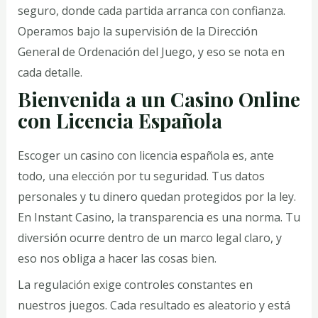
seguro, donde cada partida arranca con confianza.
Operamos bajo la supervisión de la Dirección
General de Ordenación del Juego, y eso se nota en
cada detalle.
Bienvenida a un Casino Online
con Licencia Española
Escoger un casino con licencia española es, ante
todo, una elección por tu seguridad. Tus datos
personales y tu dinero quedan protegidos por la ley.
En Instant Casino, la transparencia es una norma. Tu
diversión ocurre dentro de un marco legal claro, y
eso nos obliga a hacer las cosas bien.
La regulación exige controles constantes en
nuestros juegos. Cada resultado es aleatorio y está