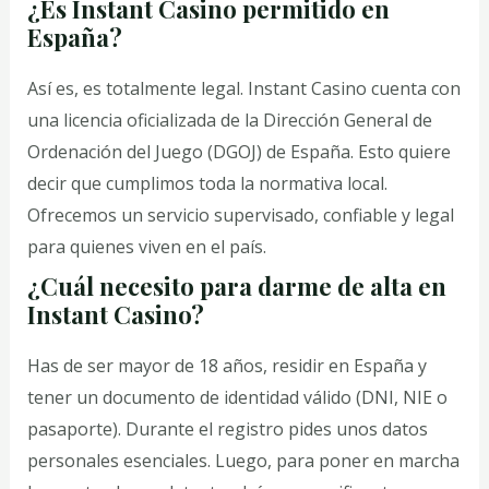
¿Es Instant Casino permitido en
España?
Así es, es totalmente legal. Instant Casino cuenta con
una licencia oficializada de la Dirección General de
Ordenación del Juego (DGOJ) de España. Esto quiere
decir que cumplimos toda la normativa local.
Ofrecemos un servicio supervisado, confiable y legal
para quienes viven en el país.
¿Cuál necesito para darme de alta en
Instant Casino?
Has de ser mayor de 18 años, residir en España y
tener un documento de identidad válido (DNI, NIE o
pasaporte). Durante el registro pides unos datos
personales esenciales. Luego, para poner en marcha