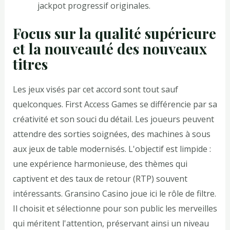
jackpot progressif originales.
Focus sur la qualité supérieure
et la nouveauté des nouveaux
titres
Les jeux visés par cet accord sont tout sauf
quelconques. First Access Games se différencie par sa
créativité et son souci du détail. Les joueurs peuvent
attendre des sorties soignées, des machines à sous
aux jeux de table modernisés. L'objectif est limpide :
une expérience harmonieuse, des thèmes qui
captivent et des taux de retour (RTP) souvent
intéressants. Gransino Casino joue ici le rôle de filtre.
Il choisit et sélectionne pour son public les merveilles
qui méritent l'attention, préservant ainsi un niveau