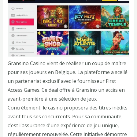
Gransino Casino vient de réaliser un coup de maître
pour ses joueurs en Belgique. La plateforme a scellé
un partenariat exclusif avec le fournisseur First
Access Games. Ce deal offre à Gransino un accès en
avant-première à une sélection de jeux.
Concrètement, le casino proposera des titres inédits
avant tous ses concurrents. Pour sa communauté,
c'est l'assurance d'une expérience de jeu unique,
régulièrement renouvelée. Cette initiative démontre