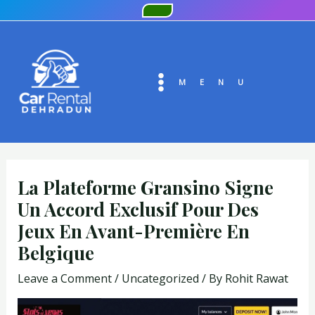
Skip
Post
to
navigation
MAIN
content
MENU
MENU
La Plateforme Gransino Signe
Un Accord Exclusif Pour Des
Jeux En Avant-Première En
Belgique
Leave a Comment
/
Uncategorized
/ By
Rohit Rawat