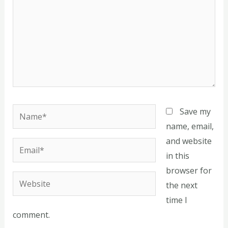
Name*
Save my
name, email,
and website
Email*
in this
browser for
Website
the next
time I
comment.