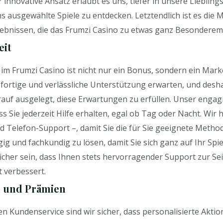
r innovative Ansatz erlaubt es uns, tiefer in unsere Lieblin
 uns ausgewählte Spiele zu entdecken. Letztendlich ist es d
rlebnissen, die das Frumzi Casino zu etwas ganz Besonderem
eit
m Frumzi Casino ist nicht nur ein Bonus, sondern ein Mark
ofortige und verlässliche Unterstützung erwarten, und desh
rauf ausgelegt, diese Erwartungen zu erfüllen. Unser engag
ass Sie jederzeit Hilfe erhalten, egal ob Tag oder Nacht. Wi
und Telefon-Support –, damit Sie die für Sie geeignete Met
ig und fachkundig zu lösen, damit Sie sich ganz auf Ihr Spie
icher sein, dass Ihnen stets hervorragender Support zur Seit
 verbessert.
n und Prämien
Kundenservice sind wir sicher, dass personalisierte Aktio