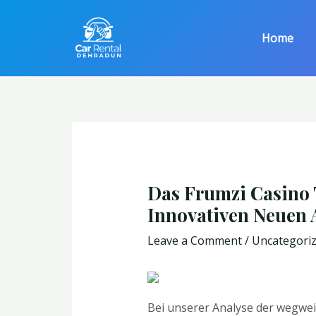
Skip
Post
to
navigation
Home
content
Das Frumzi Casino 
Innovativen Neuen 
Leave a Comment
/
Uncategori
Bei unserer Analyse der wegw