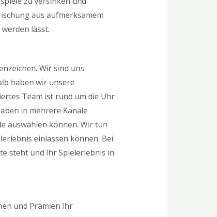
gsspiele zu versinken und
ie Mischung aus aufmerksamem
 werden lässt.
enzeichen. Wir sind uns
alb haben wir unsere
iertes Team ist rund um die Uhr
r haben in mehrere Kanäle
hode auswählen können. Wir tun
lerlebnis einlassen können. Bei
e steht und Ihr Spielerlebnis in
nen und Prämien Ihr