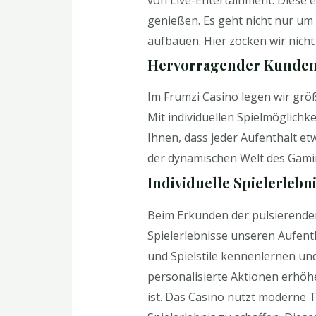
von Live-Entertainment. Diese 
genießen. Es geht nicht nur u
aufbauen. Hier zocken wir nich
Hervorragender Kunden
Im Frumzi Casino legen wir grö
Mit individuellen Spielmöglich
Ihnen, dass jeder Aufenthalt et
der dynamischen Welt des Gami
Individuelle Spielerlebn
Beim Erkunden der pulsierenden 
Spielerlebnisse unseren Aufenth
und Spielstile kennenlernen un
personalisierte Aktionen erhöh
ist. Das Casino nutzt moderne T