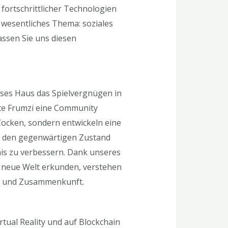
fortschrittlicher Technologien
n wesentliches Thema: soziales
ssen Sie uns diesen
eses Haus das Spielvergnügen in
hte Frumzi eine Community
s Zocken, sondern entwickeln eine
lt den gegenwärtigen Zustand
nis zu verbessern. Dank unseres
 neue Welt erkunden, verstehen
nt und Zusammenkunft.
rtual Reality und auf Blockchain