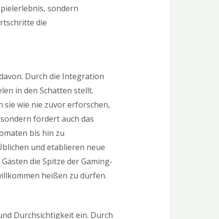
pielerlebnis, sondern
tschritte die
 davon. Durch die Integration
len in den Schatten stellt.
sie wie nie zuvor erforschen,
 sondern fördert auch das
omaten bis hin zu
Üblichen und etablieren neue
Gästen die Spitze der Gaming-
willkommen heißen zu dürfen.
nd Durchsichtigkeit ein. Durch