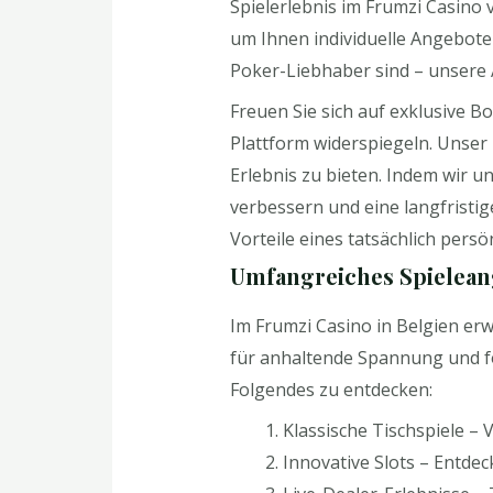
Spielerlebnis im Frumzi Casino 
um Ihnen individuelle Angebote 
Poker-Liebhaber sind – unsere A
Freuen Sie sich auf exklusive B
Plattform widerspiegeln. Unser 
Erlebnis zu bieten. Indem wir 
verbessern und eine langfristi
Vorteile eines tatsächlich persö
Umfangreiches Spielean
Im Frumzi Casino in Belgien er
für anhaltende Spannung und fö
Folgendes zu entdecken:
Klassische Tischspiele – V
Innovative Slots – Entde