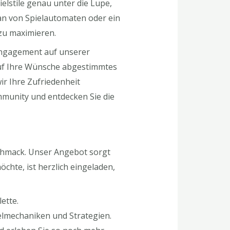
elstile genau unter die Lupe,
Fan von Spielautomaten oder ein
 zu maximieren.
 Engagement auf unserer
d auf Ihre Wünsche abgestimmtes
ir Ihre Zufriedenheit
mmunity und entdecken Sie die
schmack. Unser Angebot sorgt
hte, ist herzlich eingeladen,
ette.
ielmechaniken und Strategien.