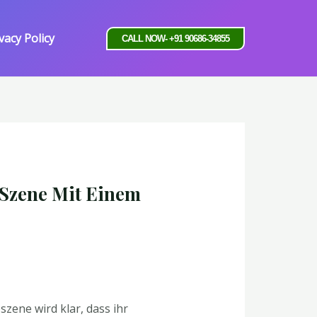
vacy Policy
CALL NOW- +91 90686-34855
-Szene Mit Einem
szene wird klar, dass ihr