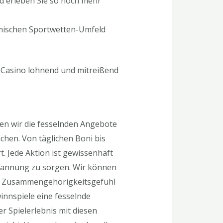
nd erleben Sie so noch mehr
namischen Sportwetten-Umfeld
i Casino lohnend und mitreißend
en wir die fesselnden Angebote
chen. Von täglichen Boni bis
t. Jede Aktion ist gewissenhaft
Spannung zu sorgen. Wir können
das Zusammengehörigkeitsgefühl
nnspiele eine fesselnde
 Spielerlebnis mit diesen