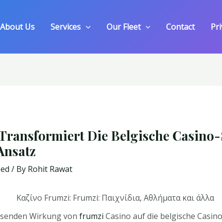
About Us
Services
Our Fleet
Contact
Pri
Transformiert Die Belgische Casino
Ansatz
zed
/ By
Rohit Rawat
eisenden Wirkung von
frumzi
Casino auf die belgische Casino