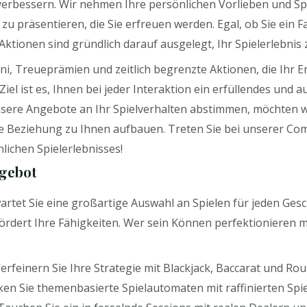
verbessern. Wir nehmen Ihre persönlichen Vorlieben und Spi
zu präsentieren, die Sie erfreuen werden. Egal, ob Sie ein 
ktionen sind gründlich darauf ausgelegt, Ihr Spielerlebnis
oni, Treueprämien und zeitlich begrenzte Aktionen, die Ihr
Ziel ist es, Ihnen bei jeder Interaktion ein erfüllendes un
unsere Angebote an Ihr Spielverhalten abstimmen, möchten w
ge Beziehung zu Ihnen aufbauen. Treten Sie bei unserer Co
nlichen Spielerlebnisses!
gebot
wartet Sie eine großartige Auswahl an Spielen für jeden Ge
rdert Ihre Fähigkeiten. Wer sein Können perfektionieren möc
erfeinern Sie Ihre Strategie mit Blackjack, Baccarat und Roul
cken Sie themenbasierte Spielautomaten mit raffinierten Sp