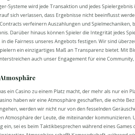
ger-Systeme wird jede Transaktion und jedes Spielergebnis i
arauf sich verlassen, dass Ergebnisse nicht beeinflusst werd
t Contracts verfeinern Auszahlungen und Spielmechaniken,
is. Darüber hinaus können Spieler die Integrität jedes Spie
in die Fairness unseres Angebots festigen. Wir sind überze
pielern ein einzigartiges Maß an Transparenz bietet. Mit Bl
terstreichen auch unser Engagement für eine Community, d
e Atmosphäre
as ein Casino zu einem Platz macht, der mehr als nur ein Pla
Casino haben wir eine Atmosphäre geschaffen, die echte B
eingehen, werden wir nicht nur von den fesselnden Geräus
n Atmosphäre der Leute, die miteinander kommunizieren. U
og ein, sei es beim Taktikbesprechen während eines Game