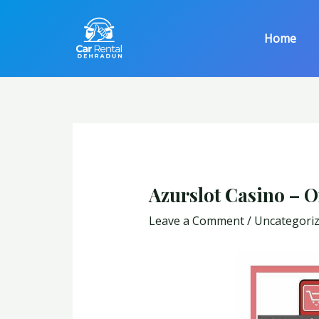
Skip
Post
to
navigation
Home
content
Azurslot Casino – O
Leave a Comment
/
Uncategori