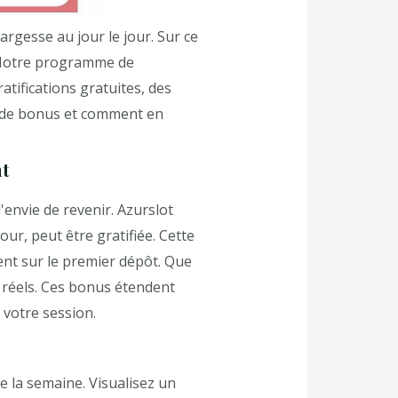
largesse au jour le jour. Sur ce
. Notre programme de
atifications gratuites, des
 de bonus et comment en
nt
'envie de revenir. Azurslot
our, peut être gratifiée. Cette
ent sur le premier dépôt. Que
réels. Ces bonus étendent
votre session.
e la semaine. Visualisez un