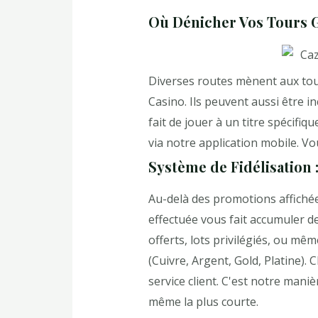
Où Dénicher Vos Tours G
Diverses routes mènent aux tours
Casino. Ils peuvent aussi être 
fait de jouer à un titre spécifi
via notre application mobile. Vo
Système de Fidélisation 
Au-delà des promotions affiché
effectuée vous fait accumuler de
offerts, lots privilégiés, ou mê
(Cuivre, Argent, Gold, Platine).
service client. C'est notre maniè
même la plus courte.