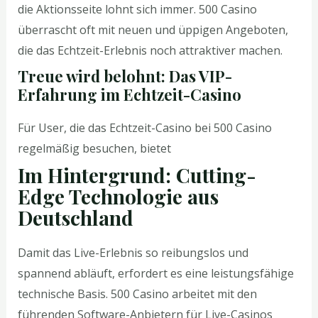
die Aktionsseite lohnt sich immer. 500 Casino
überrascht oft mit neuen und üppigen Angeboten,
die das Echtzeit-Erlebnis noch attraktiver machen.
Treue wird belohnt: Das VIP-
Erfahrung im Echtzeit-Casino
Für User, die das Echtzeit-Casino bei 500 Casino
regelmäßig besuchen, bietet
Im Hintergrund: Cutting-
Edge Technologie aus
Deutschland
Damit das Live-Erlebnis so reibungslos und
spannend abläuft, erfordert es eine leistungsfähige
technische Basis. 500 Casino arbeitet mit den
führenden Software-Anbietern für Live-Casinos