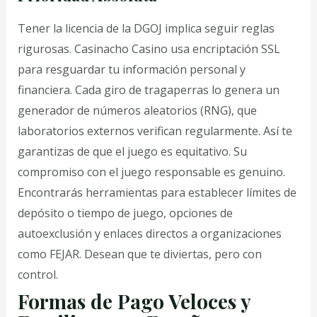
Tener la licencia de la DGOJ implica seguir reglas
rigurosas. Casinacho Casino usa encriptación SSL
para resguardar tu información personal y
financiera. Cada giro de tragaperras lo genera un
generador de números aleatorios (RNG), que
laboratorios externos verifican regularmente. Así te
garantizas de que el juego es equitativo. Su
compromiso con el juego responsable es genuino.
Encontrarás herramientas para establecer límites de
depósito o tiempo de juego, opciones de
autoexclusión y enlaces directos a organizaciones
como FEJAR. Desean que te diviertas, pero con
control.
Formas de Pago Veloces y