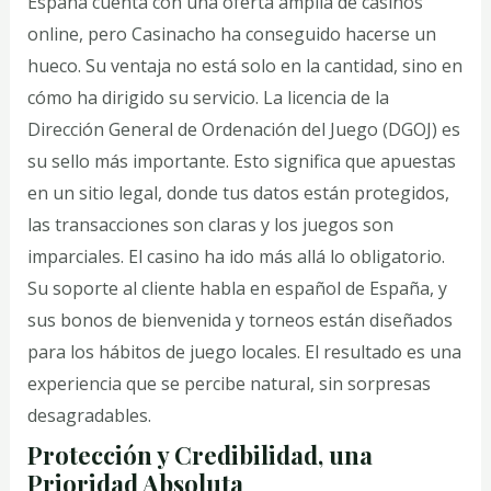
España cuenta con una oferta amplia de casinos
online, pero Casinacho ha conseguido hacerse un
hueco. Su ventaja no está solo en la cantidad, sino en
cómo ha dirigido su servicio. La licencia de la
Dirección General de Ordenación del Juego (DGOJ) es
su sello más importante. Esto significa que apuestas
en un sitio legal, donde tus datos están protegidos,
las transacciones son claras y los juegos son
imparciales. El casino ha ido más allá lo obligatorio.
Su soporte al cliente habla en español de España, y
sus bonos de bienvenida y torneos están diseñados
para los hábitos de juego locales. El resultado es una
experiencia que se percibe natural, sin sorpresas
desagradables.
Protección y Credibilidad, una
Prioridad Absoluta