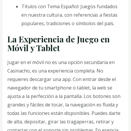
Títulos con Tema Español: Juegos fundados
en nuestra cultura, con referencias a fiestas
populares, tradiciones o símbolos del país.
La Experiencia de Juego en
Móvil y Tablet
Jugar en el móvil no es una opción secundaria en
Casinacho, es una experiencia completa. No
requieres descargar una app. Con entrar desde el
navegador de tu smartphone o tablet, la web se
ajusta a la perfección a la pantalla. Los botones son
grandes y fáciles de tocar, la navegación es fluida y
todas las funciones están disponibles. Puedes darte
de alta, depositar, girar las tragaperras, retirar y
contactar con el soporte sin problemas. En esencia,