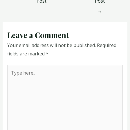
Post
Post
→
Leave a Comment
Your email address will not be published.
Required
fields are marked
*
Type
here..