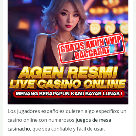
Los jugadores españoles quieren algo específico: un
casino online con numerosos
juegos de mesa
casinacho
, que sea confiable y fácil de usar.