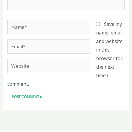
Name*
Save my
name, email,
and website
Email*
in this
browser for
Website
the next
time I
comment.