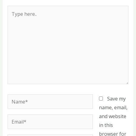
Type
here..
Name*
Save my
name, email,
and website
Email*
in this
browser for