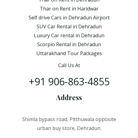
Thar on Rent in Haridwar
Self drive Cars in Dehradun Airport
SUV Car Rental in Dehradun
Luxury Car rental in Dehradun
Scorpio Rental in Dehradun
Uttarakhand Tour Packages
Call Us At
+91 906-863-4855
Address
Shimla bypass road, Pitthuwala opposite
urban buy store, Dehradun.