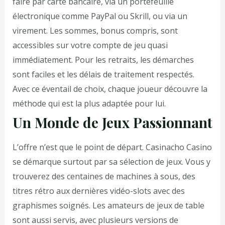
faire par carte bancaire, via un portefeuille
électronique comme PayPal ou Skrill, ou via un
virement. Les sommes, bonus compris, sont
accessibles sur votre compte de jeu quasi
immédiatement. Pour les retraits, les démarches
sont faciles et les délais de traitement respectés.
Avec ce éventail de choix, chaque joueur découvre la
méthode qui est la plus adaptée pour lui.
Un Monde de Jeux Passionnant
L’offre n’est que le point de départ. Casinacho Casino
se démarque surtout par sa sélection de jeux. Vous y
trouverez des centaines de machines à sous, des
titres rétro aux dernières vidéo-slots avec des
graphismes soignés. Les amateurs de jeux de table
sont aussi servis, avec plusieurs versions de