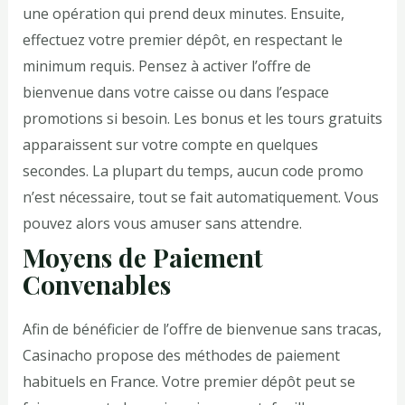
une opération qui prend deux minutes. Ensuite,
effectuez votre premier dépôt, en respectant le
minimum requis. Pensez à activer l’offre de
bienvenue dans votre caisse ou dans l’espace
promotions si besoin. Les bonus et les tours gratuits
apparaissent sur votre compte en quelques
secondes. La plupart du temps, aucun code promo
n’est nécessaire, tout se fait automatiquement. Vous
pouvez alors vous amuser sans attendre.
Moyens de Paiement
Convenables
Afin de bénéficier de l’offre de bienvenue sans tracas,
Casinacho propose des méthodes de paiement
habituels en France. Votre premier dépôt peut se