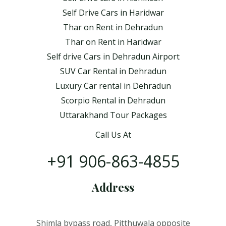
Self Drive Cars in Haridwar
Thar on Rent in Dehradun
Thar on Rent in Haridwar
Self drive Cars in Dehradun Airport
SUV Car Rental in Dehradun
Luxury Car rental in Dehradun
Scorpio Rental in Dehradun
Uttarakhand Tour Packages
Call Us At
+91 906-863-4855
Address
Shimla bypass road, Pitthuwala opposite