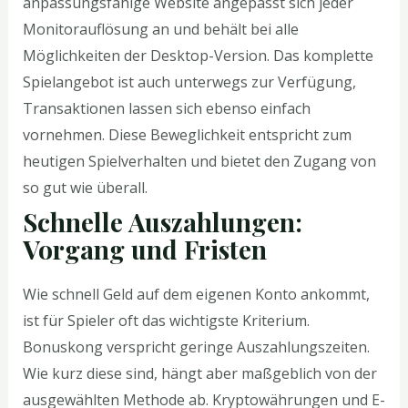
anpassungsfähige Website angepasst sich jeder
Monitorauflösung an und behält bei alle
Möglichkeiten der Desktop-Version. Das komplette
Spielangebot ist auch unterwegs zur Verfügung,
Transaktionen lassen sich ebenso einfach
vornehmen. Diese Beweglichkeit entspricht zum
heutigen Spielverhalten und bietet den Zugang von
so gut wie überall.
Schnelle Auszahlungen:
Vorgang und Fristen
Wie schnell Geld auf dem eigenen Konto ankommt,
ist für Spieler oft das wichtigste Kriterium.
Bonuskong verspricht geringe Auszahlungszeiten.
Wie kurz diese sind, hängt aber maßgeblich von der
ausgewählten Methode ab. Kryptowährungen und E-