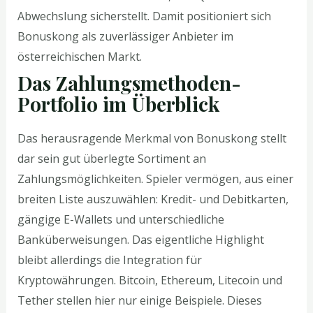
Abwechslung sicherstellt. Damit positioniert sich
Bonuskong als zuverlässiger Anbieter im
österreichischen Markt.
Das Zahlungsmethoden-
Portfolio im Überblick
Das herausragende Merkmal von Bonuskong stellt
dar sein gut überlegte Sortiment an
Zahlungsmöglichkeiten. Spieler vermögen, aus einer
breiten Liste auszuwählen: Kredit- und Debitkarten,
gängige E-Wallets und unterschiedliche
Banküberweisungen. Das eigentliche Highlight
bleibt allerdings die Integration für
Kryptowährungen. Bitcoin, Ethereum, Litecoin und
Tether stellen hier nur einige Beispiele. Dieses