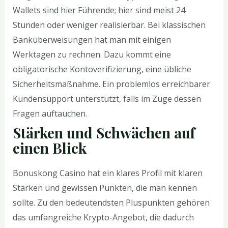
Wallets sind hier Führende; hier sind meist 24
Stunden oder weniger realisierbar. Bei klassischen
Banküberweisungen hat man mit einigen
Werktagen zu rechnen. Dazu kommt eine
obligatorische Kontoverifizierung, eine übliche
Sicherheitsmaßnahme. Ein problemlos erreichbarer
Kundensupport unterstützt, falls im Zuge dessen
Fragen auftauchen.
Stärken und Schwächen auf
einen Blick
Bonuskong Casino hat ein klares Profil mit klaren
Stärken und gewissen Punkten, die man kennen
sollte. Zu den bedeutendsten Pluspunkten gehören
das umfangreiche Krypto-Angebot, die dadurch