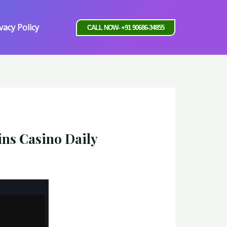
vacy Policy
CALL NOW- +91 90686-34855
ins Casino Daily