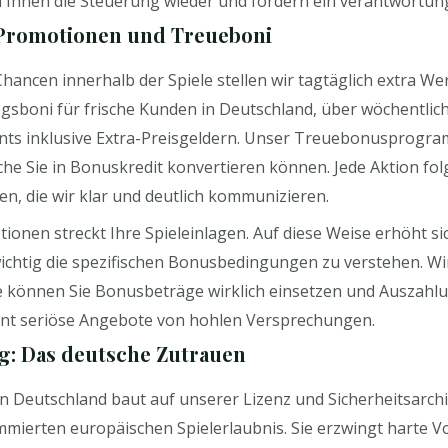
en Ihnen die Steuerung wieder und fördern ein verantwortun
 Promotionen und Treueboni
ancen innerhalb der Spiele stellen wir tagtäglich extra We
egsboni für frische Kunden in Deutschland, über wöchentli
ents inklusive Extra-Preisgeldern. Unser Treuebonusprogr
lche Sie in Bonuskredit konvertieren können. Jede Aktion fol
n, die wir klar und deutlich kommunizieren.
onen streckt Ihre Spieleinlagen. Auf diese Weise erhöht sic
ichtig die spezifischen Bonusbedingungen zu verstehen. Wir
e können Sie Bonusbeträge wirklich einsetzen und Auszah
nt seriöse Angebote von hohlen Versprechungen.
g: Das deutsche Zutrauen
n Deutschland baut auf unserer Lizenz und Sicherheitsarchi
mmierten europäischen Spielerlaubnis. Sie erzwingt harte V