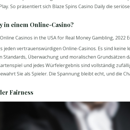
Play. So präsentiert sich Blaze Spins Casino Daily die seriö
ay in einem Online-Casino?
nes jeden vertrauenswürdigen Online-Casinos. Es sind keine
hen Standards, Überwachung und moralischen Grundsätzen dar
 Kartenspiel und jedes Würfelergebnis sind vollständig zufäll
bewahrt Sie als Spieler. Die Spannung bleibt echt, und die C
der Fairness