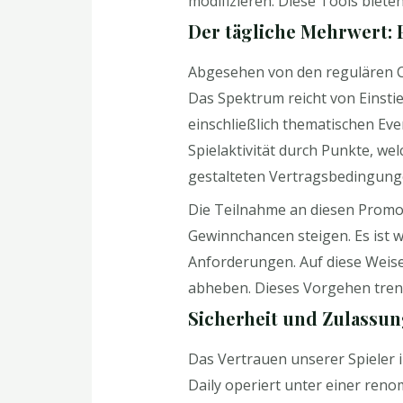
modifizieren. Diese Tools biet
Der tägliche Mehrwert:
Abgesehen von den regulären Ch
Das Spektrum reicht von Einsti
einschließlich thematischen Ev
Spielaktivität durch Punkte, we
gestalteten Vertragsbedingunge
Die Teilnahme an diesen Promoti
Gewinnchancen steigen. Es ist w
Anforderungen. Auf diese Weis
abheben. Dieses Vorgehen tren
Sicherheit und Zulassun
Das Vertrauen unserer Spieler i
Daily operiert unter einer reno