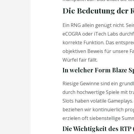
Die Bedeutung der 
Ein RNG allein genügt nicht. S
eCOGRA oder iTech Labs durchfü
korrekte Funktion. Das entsprech
objektiven Beweis für unsere Fa
Würfel fair fällt.
In welcher Form Blaze S
Riesige Gewinne sind ein grundl
durch hochwertige Spiele mit 
Slots haben volatile Gameplays
beziehen wir kontinuierlich pr
erzielen oft siebenstellige Summ
Die Wichtigkeit des RTP 