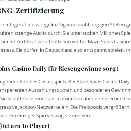
RNG-Zertifizierung
eine Integrität muss regelmäßig von unabhängigen Stellen g
hren strenge Audits durch. Sie untersuchen Millionen Spiel
ende Zertifikat veröffentlichen wir bei Blaze Spins Casino Da
irness. Sie dürfen in Deutschland also entspannt spielen, in
pins Casino Daily für Riesengewinne sorgt
egender Reiz des Casinospiels. Bei Blaze Spins Casino Daily 
transparenten Auszahlungsquoten und besonderen Gewinnm
. Sie schütten seltener aus, dafür dann aber entsprechend
ogressive Jackpot-Netzwerke ein. Die Preispools vergrößern
en. Ein einziger Spin vermag sie erzielen.
(Return to Player)