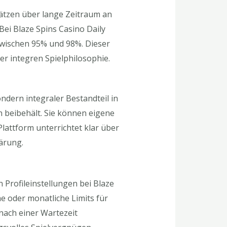
nsätzen über lange Zeitraum an
 Bei Blaze Spins Casino Daily
zwischen 95% und 98%. Dieser
er integren Spielphilosophie.
ndern integraler Bestandteil in
en beibehält. Sie können eigene
lattform unterrichtet klar über
ärung.
Profileinstellungen bei Blaze
he oder monatliche Limits für
 nach einer Wartezeit