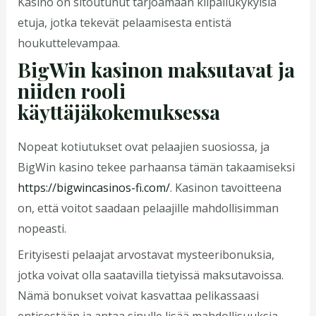
Kasino on sitoutunut tarjoamaan kilpailukykyisiä
etuja, jotka tekevät pelaamisesta entistä
houkuttelevampaa.
BigWin kasinon maksutavat ja
niiden rooli
käyttäjäkokemuksessa
Nopeat kotiutukset ovat pelaajien suosiossa, ja
BigWin kasino tekee parhaansa tämän takaamiseksi
https://bigwincasinos-fi.com/
. Kasinon tavoitteena
on, että voitot saadaan pelaajille mahdollisimman
nopeasti.
Erityisesti pelaajat arvostavat mysteeribonuksia,
jotka voivat olla saatavilla tietyissä maksutavoissa.
Nämä bonukset voivat kasvattaa pelikassaasi