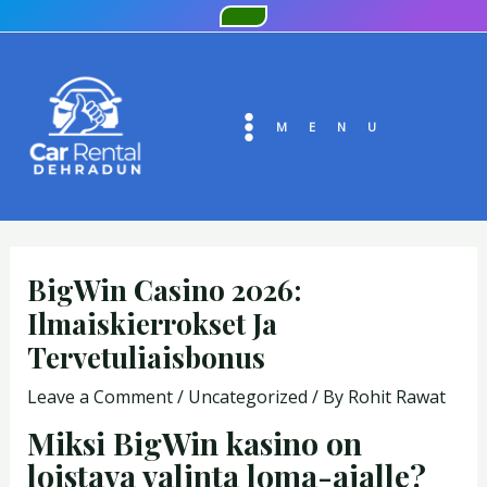
Skip
Post
to
navigation
MAIN
content
MENU
MENU
BigWin Casino 2026:
Ilmaiskierrokset Ja
Tervetuliaisbonus
Leave a Comment
/
Uncategorized
/ By
Rohit Rawat
Miksi BigWin kasino on
loistava valinta loma-ajalle?