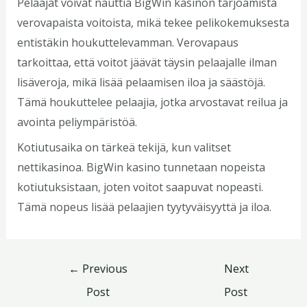
Pelaajat voivat nauttia BigWin kasinon tarjoamista
verovapaista voitoista, mikä tekee pelikokemuksesta
entistäkin houkuttelevamman. Verovapaus
tarkoittaa, että voitot jäävät täysin pelaajalle ilman
lisäveroja, mikä lisää pelaamisen iloa ja säästöjä.
Tämä houkuttelee pelaajia, jotka arvostavat reilua ja
avointa peliympäristöä.
Kotiutusaika on tärkeä tekijä, kun valitset
nettikasinoa. BigWin kasino tunnetaan nopeista
kotiutuksistaan, joten voitot saapuvat nopeasti.
Tämä nopeus lisää pelaajien tyytyväisyyttä ja iloa.
←
Previous
Next
Post
Post