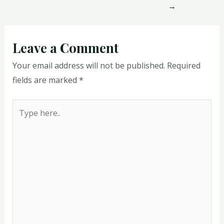
→
Leave a Comment
Your email address will not be published.
Required
fields are marked
*
Type
here..