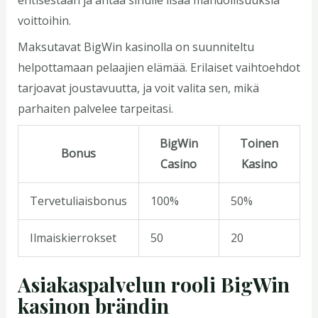
entisestään ja antaa sinulle lisää mahdollisuuksia
voittoihin.
Maksutavat BigWin kasinolla on suunniteltu
helpottamaan pelaajien elämää. Erilaiset vaihtoehdot
tarjoavat joustavuutta, ja voit valita sen, mikä
parhaiten palvelee tarpeitasi.
BigWin
Toinen
Bonus
Casino
Kasino
Tervetuliaisbonus
100%
50%
Ilmaiskierrokset
50
20
Asiakaspalvelun rooli BigWin
kasinon brändin