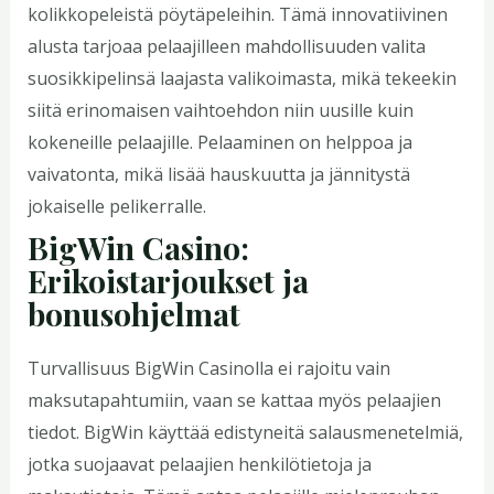
kolikkopeleistä pöytäpeleihin. Tämä innovatiivinen
alusta tarjoaa pelaajilleen mahdollisuuden valita
suosikkipelinsä laajasta valikoimasta, mikä tekeekin
siitä erinomaisen vaihtoehdon niin uusille kuin
kokeneille pelaajille. Pelaaminen on helppoa ja
vaivatonta, mikä lisää hauskuutta ja jännitystä
jokaiselle pelikerralle.
BigWin Casino:
Erikoistarjoukset ja
bonusohjelmat
Turvallisuus BigWin Casinolla ei rajoitu vain
maksutapahtumiin, vaan se kattaa myös pelaajien
tiedot. BigWin käyttää edistyneitä salausmenetelmiä,
jotka suojaavat pelaajien henkilötietoja ja