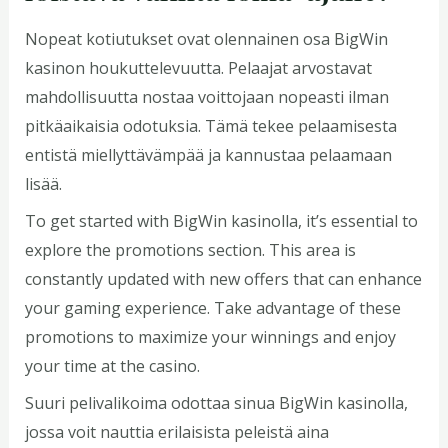
Nopeat kotiutukset ovat olennainen osa BigWin
kasinon houkuttelevuutta. Pelaajat arvostavat
mahdollisuutta nostaa voittojaan nopeasti ilman
pitkäaikaisia odotuksia. Tämä tekee pelaamisesta
entistä miellyttävämpää ja kannustaa pelaamaan
lisää.
To get started with BigWin kasinolla, it’s essential to
explore the promotions section. This area is
constantly updated with new offers that can enhance
your gaming experience. Take advantage of these
promotions to maximize your winnings and enjoy
your time at the casino.
Suuri pelivalikoima odottaa sinua BigWin kasinolla,
jossa voit nauttia erilaisista peleistä aina