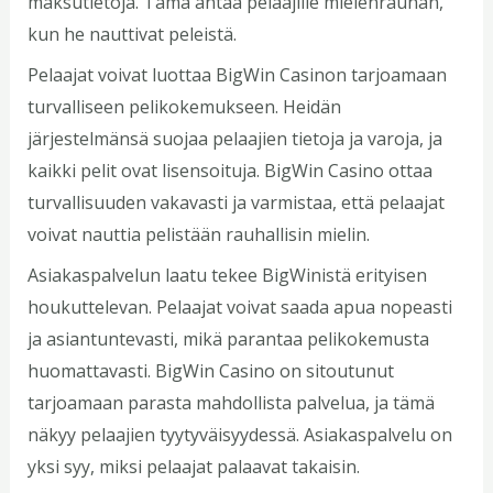
maksutietoja. Tämä antaa pelaajille mielenrauhan,
kun he nauttivat peleistä.
Pelaajat voivat luottaa BigWin Casinon tarjoamaan
turvalliseen pelikokemukseen. Heidän
järjestelmänsä suojaa pelaajien tietoja ja varoja, ja
kaikki pelit ovat lisensoituja. BigWin Casino ottaa
turvallisuuden vakavasti ja varmistaa, että pelaajat
voivat nauttia pelistään rauhallisin mielin.
Asiakaspalvelun laatu tekee BigWinistä erityisen
houkuttelevan. Pelaajat voivat saada apua nopeasti
ja asiantuntevasti, mikä parantaa pelikokemusta
huomattavasti. BigWin Casino on sitoutunut
tarjoamaan parasta mahdollista palvelua, ja tämä
näkyy pelaajien tyytyväisyydessä. Asiakaspalvelu on
yksi syy, miksi pelaajat palaavat takaisin.