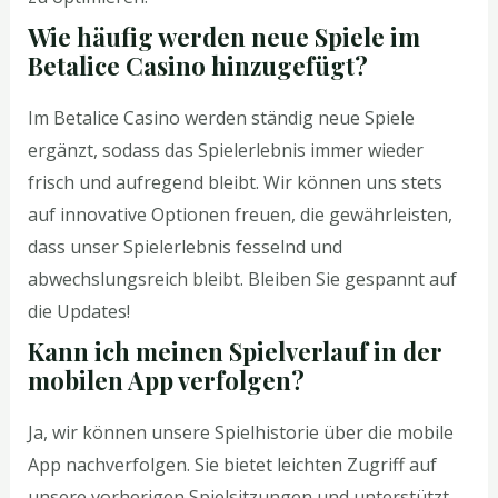
Wie häufig werden neue Spiele im
Betalice Casino hinzugefügt?
Im Betalice Casino werden ständig neue Spiele
ergänzt, sodass das Spielerlebnis immer wieder
frisch und aufregend bleibt. Wir können uns stets
auf innovative Optionen freuen, die gewährleisten,
dass unser Spielerlebnis fesselnd und
abwechslungsreich bleibt. Bleiben Sie gespannt auf
die Updates!
Kann ich meinen Spielverlauf in der
mobilen App verfolgen?
Ja, wir können unsere Spielhistorie über die mobile
App nachverfolgen. Sie bietet leichten Zugriff auf
unsere vorherigen Spielsitzungen und unterstützt