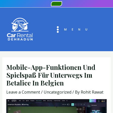
Skip
Post
to
navigation
MAIN
content
MENU
MENU
Mobile-App-Funktionen Und
Spielspaß Für Unterwegs Im
Betalice In Belgien
Leave a Comment
/
Uncategorized
/ By
Rohit Rawat