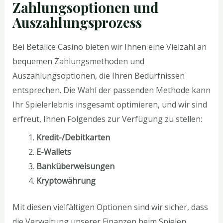
Zahlungsoptionen und
Auszahlungsprozess
Bei Betalice Casino bieten wir Ihnen eine Vielzahl an
bequemen Zahlungsmethoden und
Auszahlungsoptionen, die Ihren Bedürfnissen
entsprechen. Die Wahl der passenden Methode kann
Ihr Spielerlebnis insgesamt optimieren, und wir sind
erfreut, Ihnen Folgendes zur Verfügung zu stellen:
Kredit-/Debitkarten
E-Wallets
Banküberweisungen
Kryptowährung
Mit diesen vielfältigen Optionen sind wir sicher, dass
die Verwaltung unserer Finanzen beim Spielen