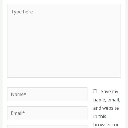
Type
here..
Name*
Save my
name, email,
and website
Email*
in this
browser for