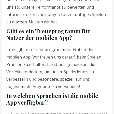
uns so, unsere Performance zu bewerten und
informierte Entscheidungen für zukünftiges Spielen
zu machen. Nutzen wir das!
Gibt es ein Treueprogramm für
Nutzer der mobilen App?
Ja, es gibt ein Treueprogramm für Nutzer der
mobilen App. Wir freuen uns darauf, beim Spielen
Prämien zu erhalten. Lasst uns gemeinsam die
Vorteile entdecken, um unser Spielerlebnis zu
verbessern und besondere, speziell auf uns
abgestimmte Angebote zu verwenden!
In welchen Sprachen ist die mobile
App verfügbar?