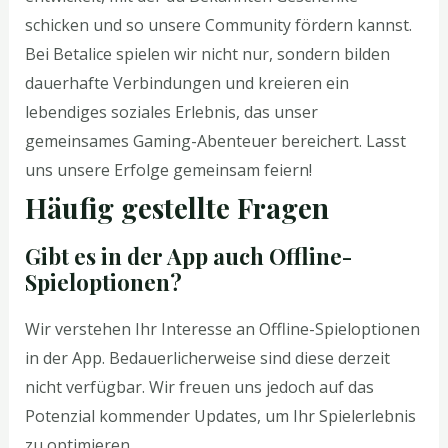
schicken und so unsere Community fördern kannst.
Bei Betalice spielen wir nicht nur, sondern bilden
dauerhafte Verbindungen und kreieren ein
lebendiges soziales Erlebnis, das unser
gemeinsames Gaming-Abenteuer bereichert. Lasst
uns unsere Erfolge gemeinsam feiern!
Häufig gestellte Fragen
Gibt es in der App auch Offline-
Spieloptionen?
Wir verstehen Ihr Interesse an Offline-Spieloptionen
in der App. Bedauerlicherweise sind diese derzeit
nicht verfügbar. Wir freuen uns jedoch auf das
Potenzial kommender Updates, um Ihr Spielerlebnis
zu optimieren.