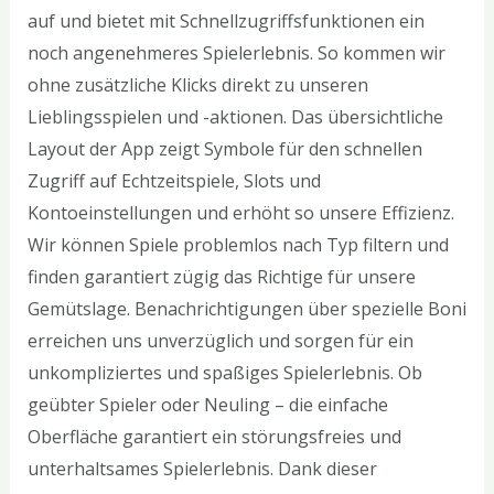
auf und bietet mit Schnellzugriffsfunktionen ein
noch angenehmeres Spielerlebnis. So kommen wir
ohne zusätzliche Klicks direkt zu unseren
Lieblingsspielen und -aktionen. Das übersichtliche
Layout der App zeigt Symbole für den schnellen
Zugriff auf Echtzeitspiele, Slots und
Kontoeinstellungen und erhöht so unsere Effizienz.
Wir können Spiele problemlos nach Typ filtern und
finden garantiert zügig das Richtige für unsere
Gemütslage. Benachrichtigungen über spezielle Boni
erreichen uns unverzüglich und sorgen für ein
unkompliziertes und spaßiges Spielerlebnis. Ob
geübter Spieler oder Neuling – die einfache
Oberfläche garantiert ein störungsfreies und
unterhaltsames Spielerlebnis. Dank dieser