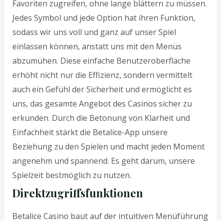
Favoriten zugreifen, ohne lange blättern zu müssen.
Jedes Symbol und jede Option hat ihren Funktion,
sodass wir uns voll und ganz auf unser Spiel
einlassen können, anstatt uns mit den Menüs
abzumühen. Diese einfache Benutzeroberfläche
erhöht nicht nur die Effizienz, sondern vermittelt
auch ein Gefühl der Sicherheit und ermöglicht es
uns, das gesamte Angebot des Casinos sicher zu
erkunden. Durch die Betonung von Klarheit und
Einfachheit stärkt die Betalice-App unsere
Beziehung zu den Spielen und macht jeden Moment
angenehm und spannend. Es geht darum, unsere
Spielzeit bestmöglich zu nutzen.
Direktzugriffsfunktionen
Betalice Casino baut auf der intuitiven Menüführung