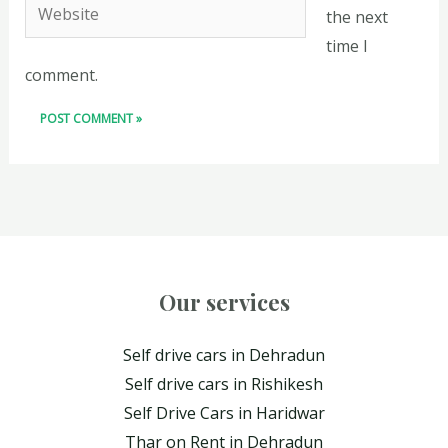
Website
the next
time I
comment.
Our services
Self drive cars in Dehradun
Self drive cars in Rishikesh
Self Drive Cars in Haridwar
Thar on Rent in Dehradun