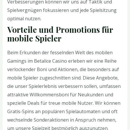
Verbesserungen können wir uns auf Taktik und
Spielvergnügen fokussieren und jede Spielsitzung
optimal nutzen.
Vorteile und Promotions für
mobile Spieler
Beim Erkunden der fesselnden Welt des mobilen
Gamings im Betalice Casino erleben wir eine Reihe
verlockender Boni und Aktionen, die besonders auf
mobile Spieler zugeschnitten sind. Diese Angebote,
die unser Spielerlebnis verbessern sollen, umfassen
attraktive Willkommensboni für Neukunden und
spezielle Deals für treue mobile Nutzer. Wir können
Gratis-Spins an populären Spielautomaten und oft
wechselnde Sonderaktionen in Anspruch nehmen,
um unsere Spielzeit bestmöglich auszunutzen.