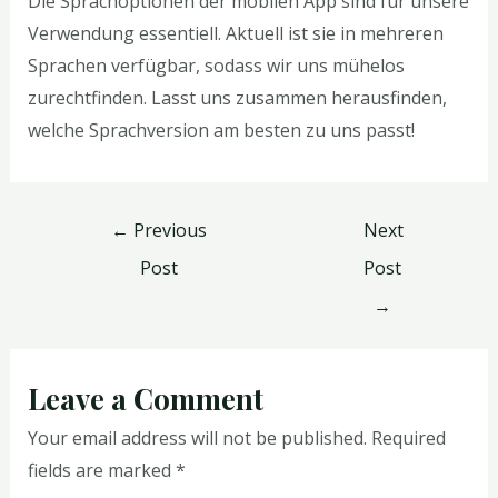
Die Sprachoptionen der mobilen App sind für unsere
Verwendung essentiell. Aktuell ist sie in mehreren
Sprachen verfügbar, sodass wir uns mühelos
zurechtfinden. Lasst uns zusammen herausfinden,
welche Sprachversion am besten zu uns passt!
←
Previous
Next
Post
Post
→
Leave a Comment
Your email address will not be published.
Required
fields are marked
*