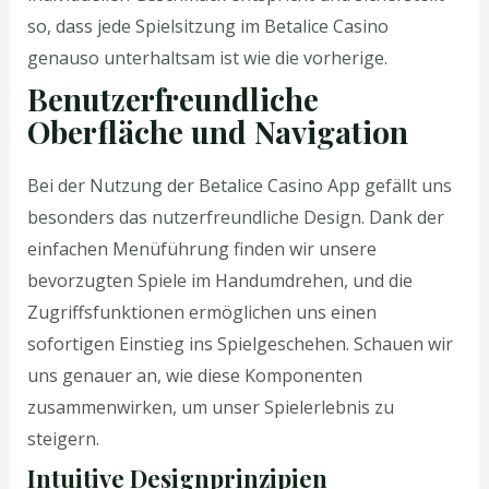
so, dass jede Spielsitzung im Betalice Casino
genauso unterhaltsam ist wie die vorherige.
Benutzerfreundliche
Oberfläche und Navigation
Bei der Nutzung der Betalice Casino App gefällt uns
besonders das nutzerfreundliche Design. Dank der
einfachen Menüführung finden wir unsere
bevorzugten Spiele im Handumdrehen, und die
Zugriffsfunktionen ermöglichen uns einen
sofortigen Einstieg ins Spielgeschehen. Schauen wir
uns genauer an, wie diese Komponenten
zusammenwirken, um unser Spielerlebnis zu
steigern.
Intuitive Designprinzipien