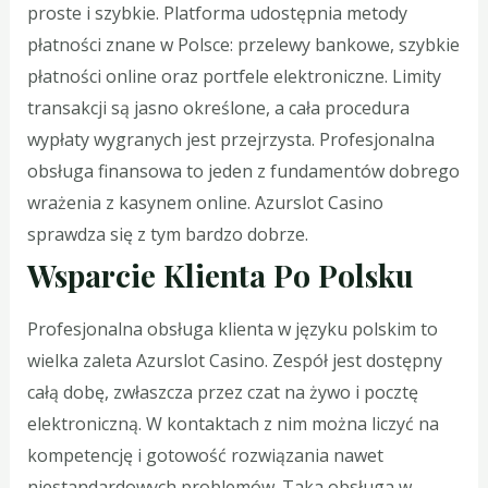
proste i szybkie. Platforma udostępnia metody
płatności znane w Polsce: przelewy bankowe, szybkie
płatności online oraz portfele elektroniczne. Limity
transakcji są jasno określone, a cała procedura
wypłaty wygranych jest przejrzysta. Profesjonalna
obsługa finansowa to jeden z fundamentów dobrego
wrażenia z kasynem online. Azurslot Casino
sprawdza się z tym bardzo dobrze.
Wsparcie Klienta Po Polsku
Profesjonalna obsługa klienta w języku polskim to
wielka zaleta Azurslot Casino. Zespół jest dostępny
całą dobę, zwłaszcza przez czat na żywo i pocztę
elektroniczną. W kontaktach z nim można liczyć na
kompetencję i gotowość rozwiązania nawet
niestandardowych problemów. Taka obsługa w