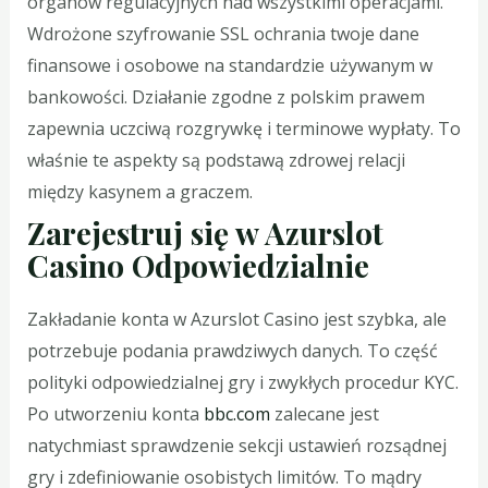
organów regulacyjnych nad wszystkimi operacjami.
Wdrożone szyfrowanie SSL ochrania twoje dane
finansowe i osobowe na standardzie używanym w
bankowości. Działanie zgodne z polskim prawem
zapewnia uczciwą rozgrywkę i terminowe wypłaty. To
właśnie te aspekty są podstawą zdrowej relacji
między kasynem a graczem.
Zarejestruj się w Azurslot
Casino Odpowiedzialnie
Zakładanie konta w Azurslot Casino jest szybka, ale
potrzebuje podania prawdziwych danych. To część
polityki odpowiedzialnej gry i zwykłych procedur KYC.
Po utworzeniu konta
bbc.com
zalecane jest
natychmiast sprawdzenie sekcji ustawień rozsądnej
gry i zdefiniowanie osobistych limitów. To mądry