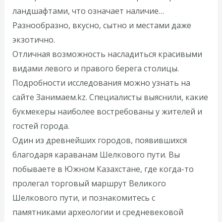
ландшафтами, что означает наличие…
Разнообразно, вкусно, сытно и местами даже
экзотично.
Отличная возможность насладиться красивыми
видами левого и правого берега столицы.
Подробности исследования можно узнать на
сайте Занимаем.kz. Специалисты выяснили, какие
букмекеры наиболее востребованы у жителей и
гостей города.
Один из древнейших городов, появившихся
благодаря караванам Шелкового пути. Вы
побываете в Южном Казахстане, где когда-то
пролегал торговый маршрут Великого
Шелкового пути, и познакомитесь с
памятниками археологии и средневековой