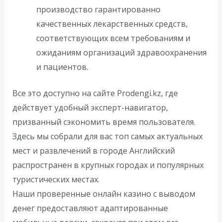
производство гарантированно
качественных лекарственных средств,
соответствующих всем требованиям и
ожиданиям организаций здравоохранения
и пациентов.
Все это доступно на сайте Prodengi.kz, где
действует удобный эксперт-навигатор,
призванный сэкономить время пользователя.
Здесь мы собрали для вас топ самых актуальных
мест и развлечений в городе Английский
распространен в крупных городах и популярных
туристических местах.
Наши проверенные онлайн казино с выводом
денег предоставляют адаптированные