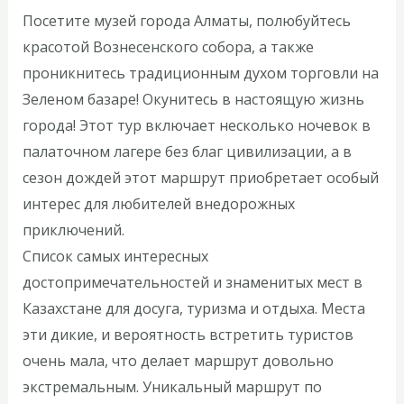
Посетите музей города Алматы, полюбуйтесь
красотой Вознесенского собора, а также
проникнитесь традиционным духом торговли на
Зеленом базаре! Окунитесь в настоящую жизнь
города! Этот тур включает несколько ночевок в
палаточном лагере без благ цивилизации, а в
сезон дождей этот маршрут приобретает особый
интерес для любителей внедорожных
приключений.
Список самых интересных
достопримечательностей и знаменитых мест в
Казахстане для досуга, туризма и отдыха. Места
эти дикие, и вероятность встретить туристов
очень мала, что делает маршрут довольно
экстремальным. Уникальный маршрут по