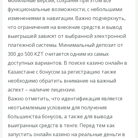
мобильные версии, сохраняя при этом все
функциональные возможности, с небольшими
изменениями в навигации. Важно подчеркнуть,
что ограничения на внесение средств и вывод
выигрышей зависят от выбранной электронной
платежной системы. Минимальный депозит от
300 до 500 KZT считается одним из самых
доступных вариантов. В поиске казино онлайн в
Казахстане с бонусом за регистрацию также
необходимо обратить внимание на важный
аспект – наличие лицензии.
Важно отметить, что идентификация является
неотъемлемым условием для получения
большинства бонусов, а также для вывода
выигранных средств в тенге. Перед тем как
запустить онлайн казино на реальные деньги в