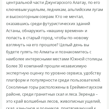
центральной части Джунгарского Алатау, по его
ключевым ущельям, ледникам, альпийским лугам
и высокогорным озерам. Кто не мечтал,
оказавшись среди футуристических зданий
Астаны, обнаружить «машину времени» и
попасть в старый город, чтобы по-новому
взглянуть на его прошлое? Целый день вы
будете гулять по Алматы и познакомитесь с
наиболее интересными местами Южной столицы.
Более 30 компаний прошли независимую
экспертную оценку по уровню сервиса, удобству
платформ и популярности среди пользователей.
Соколиные горы расположены в Ерейментауском
районе, среди гранитных скал и леса. Зеренда –
это край волшебных лесов, живописных ущелий,
скал, каньонов и родников, притягивающий к