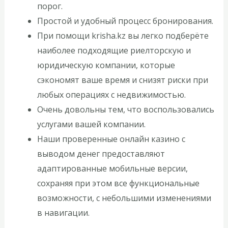
порог.
Простой и удобный процесс бронирования.
При помощи krisha.kz вы легко подберёте
наиболее подходящие риелторскую и
юридическую компании, которые
сэкономят ваше время и снизят риски при
любых операциях с недвижимостью.
Очень довольны тем, что воспользовались
услугами вашей компании.
Наши проверенные онлайн казино с
выводом денег предоставляют
адаптированные мобильные версии,
сохраняя при этом все функциональные
возможности, с небольшими изменениями
в навигации.