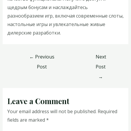
щедрым бонусам и наслаждайтесь
разнообразием игр, включая современные слоты,
настольные игры и увлекательные живые
дилерские разработки.
←
Previous
Next
Post
Post
→
Leave a Comment
Your email address will not be published.
Required
fields are marked
*