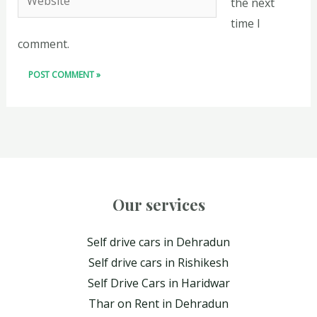
the next
time I
comment.
Our services
Self drive cars in Dehradun
Self drive cars in Rishikesh
Self Drive Cars in Haridwar
Thar on Rent in Dehradun