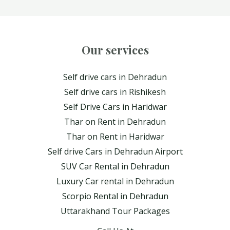
Our services
Self drive cars in Dehradun
Self drive cars in Rishikesh
Self Drive Cars in Haridwar
Thar on Rent in Dehradun
Thar on Rent in Haridwar
Self drive Cars in Dehradun Airport
SUV Car Rental in Dehradun
Luxury Car rental in Dehradun
Scorpio Rental in Dehradun
Uttarakhand Tour Packages