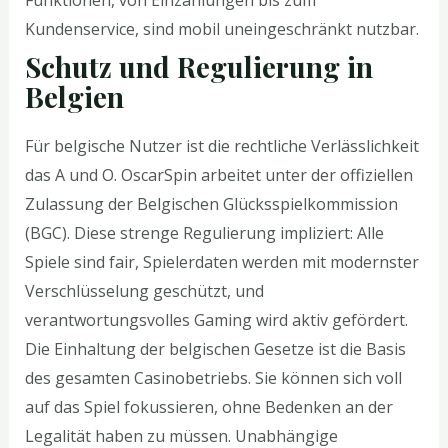
Funktionen, von Einzahlungen bis zum
Kundenservice, sind mobil uneingeschränkt nutzbar.
Schutz und Regulierung in
Belgien
Für belgische Nutzer ist die rechtliche Verlässlichkeit
das A und O. OscarSpin arbeitet unter der offiziellen
Zulassung der Belgischen Glücksspielkommission
(BGC). Diese strenge Regulierung impliziert: Alle
Spiele sind fair, Spielerdaten werden mit modernster
Verschlüsselung geschützt, und
verantwortungsvolles Gaming wird aktiv gefördert.
Die Einhaltung der belgischen Gesetze ist die Basis
des gesamten Casinobetriebs. Sie können sich voll
auf das Spiel fokussieren, ohne Bedenken an der
Legalität haben zu müssen. Unabhängige