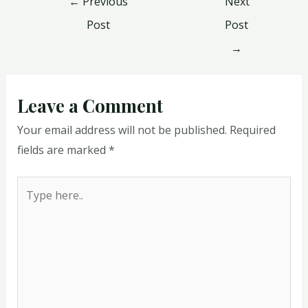
←
Previous
Next
Post
Post
→
Leave a Comment
Your email address will not be published.
Required
fields are marked
*
Type
here..