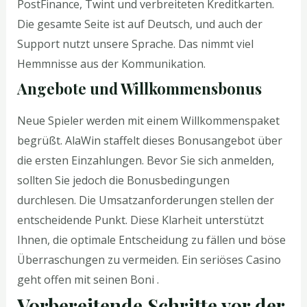
PostFinance, Twint und verbreiteten Kreditkarten.
Die gesamte Seite ist auf Deutsch, und auch der
Support nutzt unsere Sprache. Das nimmt viel
Hemmnisse aus der Kommunikation.
Angebote und Willkommensbonus
Neue Spieler werden mit einem Willkommenspaket
begrüßt. AlaWin staffelt dieses Bonusangebot über
die ersten Einzahlungen. Bevor Sie sich anmelden,
sollten Sie jedoch die Bonusbedingungen
durchlesen. Die Umsatzanforderungen stellen der
entscheidende Punkt. Diese Klarheit unterstützt
Ihnen, die optimale Entscheidung zu fällen und böse
Überraschungen zu vermeiden. Ein seriöses Casino
geht offen mit seinen Boni .
Vorbereitende Schritte vor der