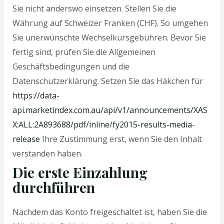
Sie nicht anderswo einsetzen. Stellen Sie die
Währung auf Schweizer Franken (CHF). So umgehen
Sie unerwünschte Wechselkursgebühren. Bevor Sie
fertig sind, prüfen Sie die Allgemeinen
Geschäftsbedingungen und die
Datenschutzerklärung. Setzen Sie das Häkchen für
https://data-
api.marketindex.com.au/api/v1/announcements/XAS
X:ALL:2A893688/pdf/inline/fy2015-results-media-
release
Ihre Zustimmung erst, wenn Sie den Inhalt
verstanden haben.
Die erste Einzahlung
durchführen
Nachdem das Konto freigeschaltet ist, haben Sie die