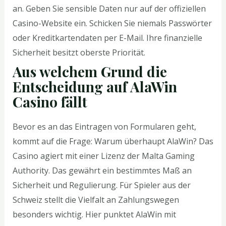
an. Geben Sie sensible Daten nur auf der offiziellen
Casino-Website ein. Schicken Sie niemals Passwörter
oder Kreditkartendaten per E-Mail. Ihre finanzielle
Sicherheit besitzt oberste Priorität.
Aus welchem Grund die
Entscheidung auf AlaWin
Casino fällt
Bevor es an das Eintragen von Formularen geht,
kommt auf die Frage: Warum überhaupt AlaWin? Das
Casino agiert mit einer Lizenz der Malta Gaming
Authority. Das gewährt ein bestimmtes Maß an
Sicherheit und Regulierung. Für Spieler aus der
Schweiz stellt die Vielfalt an Zahlungswegen
besonders wichtig. Hier punktet AlaWin mit