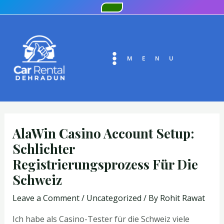
Skip
Post
to
navigation
MAIN
content
MENU
MENU
AlaWin Casino Account Setup:
Schlichter
Registrierungsprozess Für Die
Schweiz
Leave a Comment
/
Uncategorized
/ By
Rohit Rawat
Ich habe als Casino-Tester für die Schweiz viele