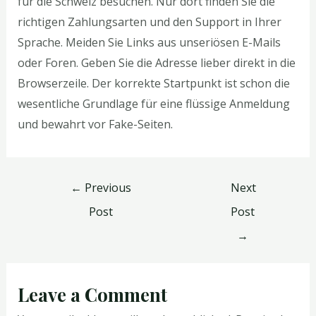
für die Schweiz besuchen. Nur dort finden Sie die
richtigen Zahlungsarten und den Support in Ihrer
Sprache. Meiden Sie Links aus unseriösen E-Mails
oder Foren. Geben Sie die Adresse lieber direkt in die
Browserzeile. Der korrekte Startpunkt ist schon die
wesentliche Grundlage für eine flüssige Anmeldung
und bewahrt vor Fake-Seiten.
←
Previous
Next
Post
Post
→
Leave a Comment