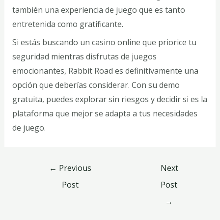
también una experiencia de juego que es tanto
entretenida como gratificante.
Si estás buscando un casino online que priorice tu
seguridad mientras disfrutas de juegos
emocionantes, Rabbit Road es definitivamente una
opción que deberías considerar. Con su demo
gratuita, puedes explorar sin riesgos y decidir si es la
plataforma que mejor se adapta a tus necesidades
de juego.
←
Previous
Next
Post
Post
→