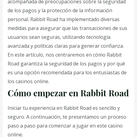
acompañada de preocupaciones sobre la seguridad
de los pagos y la protección de la información
personal. Rabbit Road ha implementado diversas
medidas para asegurar que las transacciones de sus
usuarios sean seguras, utilizando tecnología
avanzada y políticas claras para generar confianza.
En este artículo, nos centraremos en cómo Rabbit
Road garantiza la seguridad de los pagos y por qué
es una opción recomendada para los entusiastas de
los casinos online.
Cómo empezar en Rabbit Road
Iniciar tu experiencia en Rabbit Road es sencillo y
seguro. A continuación, te presentamos un proceso
paso a paso para comenzar a jugar en este casino
online.