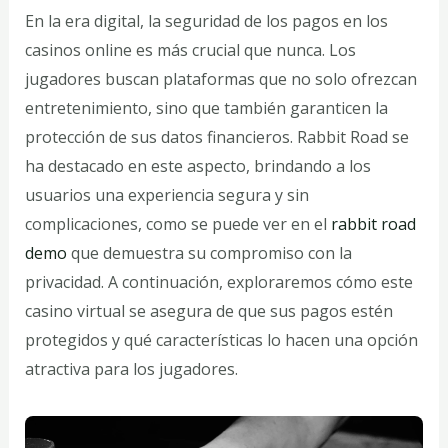
En la era digital, la seguridad de los pagos en los
casinos online es más crucial que nunca. Los
jugadores buscan plataformas que no solo ofrezcan
entretenimiento, sino que también garanticen la
protección de sus datos financieros. Rabbit Road se
ha destacado en este aspecto, brindando a los
usuarios una experiencia segura y sin
complicaciones, como se puede ver en el
rabbit road
demo
que demuestra su compromiso con la
privacidad. A continuación, exploraremos cómo este
casino virtual se asegura de que sus pagos estén
protegidos y qué características lo hacen una opción
atractiva para los jugadores.