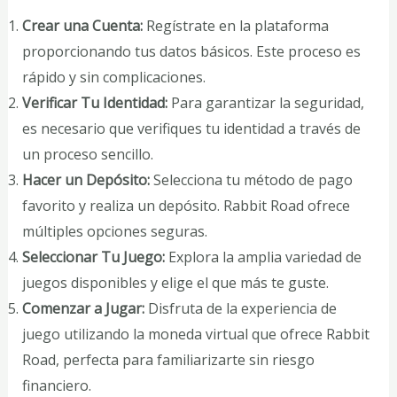
Crear una Cuenta:
Regístrate en la plataforma
proporcionando tus datos básicos. Este proceso es
rápido y sin complicaciones.
Verificar Tu Identidad:
Para garantizar la seguridad,
es necesario que verifiques tu identidad a través de
un proceso sencillo.
Hacer un Depósito:
Selecciona tu método de pago
favorito y realiza un depósito. Rabbit Road ofrece
múltiples opciones seguras.
Seleccionar Tu Juego:
Explora la amplia variedad de
juegos disponibles y elige el que más te guste.
Comenzar a Jugar:
Disfruta de la experiencia de
juego utilizando la moneda virtual que ofrece Rabbit
Road, perfecta para familiarizarte sin riesgo
financiero.